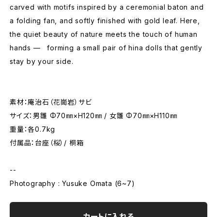
carved with motifs inspired by a ceremonial baton and
a folding fan, and softly finished with gold leaf. Here,
the quiet beauty of nature meets the touch of human
hands — forming a small pair of hina dolls that gently
stay by your side.
素材：庵治石（花崗岩）サビ
サイズ：男雛 Φ70㎜×H120㎜ / 女雛 Φ70㎜×H110㎜
重量：各0.7kg
付属品：台座（桜）/ 桐箱
--
Photography : Yusuke Omata (6~7)
カートに入れる