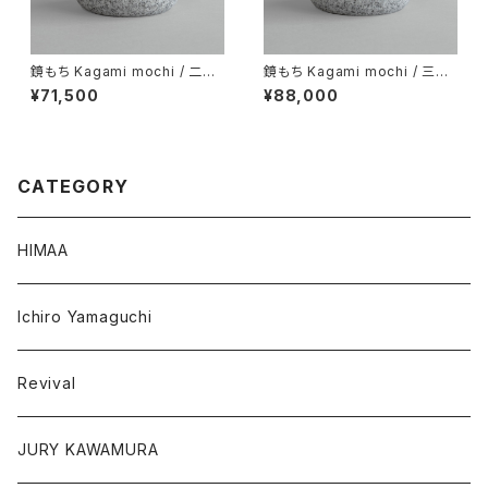
鏡もち Kagami mochi / 二段
鏡もち Kagami mochi / 三段
/ SUGATAMONO
/ SUGATAMONO
¥71,500
¥88,000
CATEGORY
HIMAA
Ichiro Yamaguchi
Revival
JURY KAWAMURA