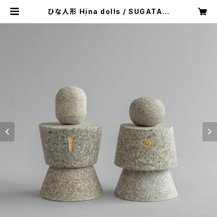
ひな人形 Hina dolls / SUGATAM
ONO | aoishima store