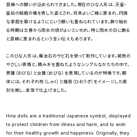
良縁への願いが込められてきました。現在のひな人形は、天皇・
皇后の結婚の儀を表した姿とされ、将来よいご縁に恵まれ、円満
な家庭を築けるようにという願いも重ねられています。飾り始め
る時期は立春から雨水の頃がよいといわれ、特に雨水の日に飾る
と良縁に恵まれるという言い伝えもあります。
このひな人形は、庵治石のサビ石を使って制作しています。褐色の
やさしい表情と、積み木を重ねたようなシンプルなかたちの中で、
男雛（おびな）と女雛（めびな）を表現しているのが特徴です。胴
体には、それぞれ笏（しゃく）と檜扇（ひおうぎ）をイメージした彫
刻を施し、金箔で仕上げました。
Hina dolls are a traditional Japanese symbol, displayed
to protect children from illness and harm, and to wish
for their healthy growth and happiness. Originally, they