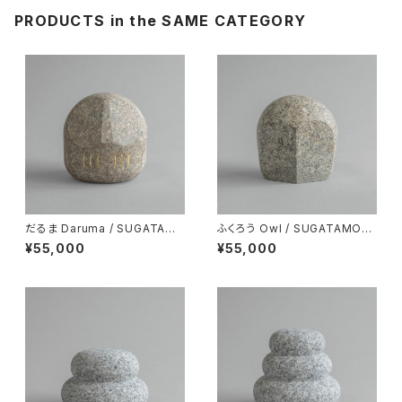
PRODUCTS in the SAME CATEGORY
だるま Daruma / SUGATAM
ふくろう Owl / SUGATAMON
ONO
O
¥55,000
¥55,000